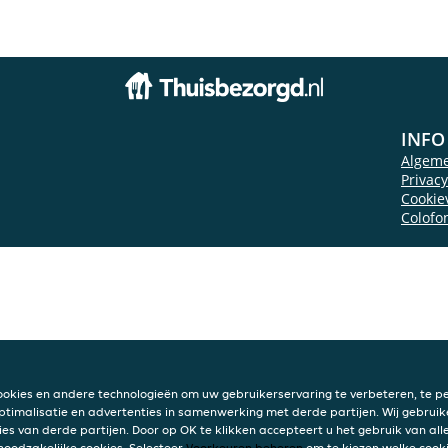
INFO
Algem
Privac
Cookie
Colofo
ookies en andere technologieën om uw gebruikerservaring te verbeteren, te pe
ptimalisatie en advertenties in samenwerking met derde partijen. Wij gebruik
ies van derde partijen. Door op OK te klikken accepteert u het gebruik van alle
 noodzakelijke cookies. Selecteer
Voorkeuren beheren
om te kiezen welke cooki