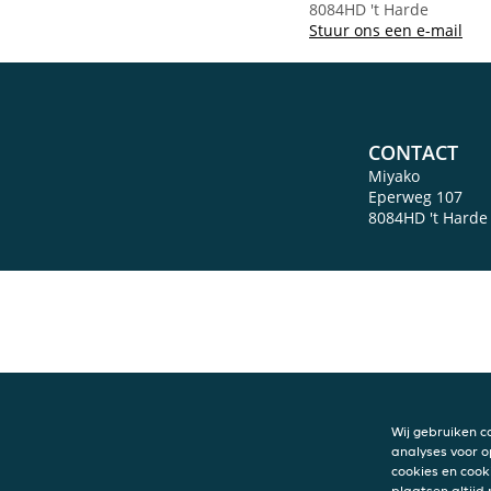
8084HD 't Harde
Stuur ons een e-mail
CONTACT
Miyako
Eperweg 107
8084HD
't Harde
Wij gebruiken c
analyses voor o
cookies en cook
plaatsen altijd