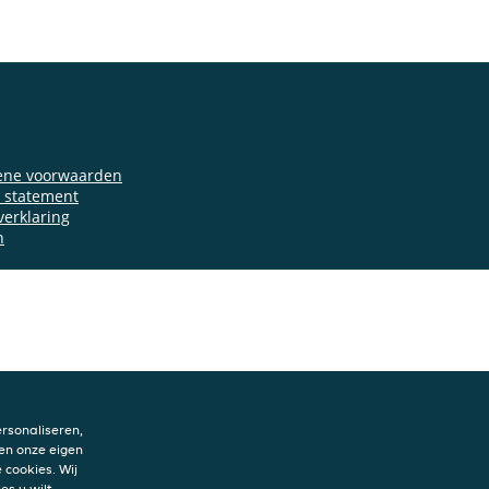
ene voorwaarden
y statement
verklaring
n
rsonaliseren,
en onze eigen
 cookies. Wij
es u wilt